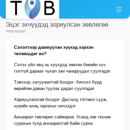
Эцэг эхчүүдэд зориулсан зөвлөгөө
Нүүр хуудас
Сэлэлтээр дамжуулан хүүхэд хэрхэн
төлөвшдөг вэ?
Сэлэх үйл явц нь хүүхдэд зөвхөн биеийн хүч
гэлтгүй дараах чухал зан чанаруудыг суулгадаг
Тэвчээр, хатуужилтай болдог- Хичээл бүрд
өөрийгөө даван туулах дадал суулгадаг
Хариуцлагатай болдог- Дасгалд тогтмол сууж,
хувийн ахиц гаргахыг хичээдэг
Анхаарал төвлөрөл сайжирна- Усанд зөв техник
сурахын тулд анхааралтай байж сурна