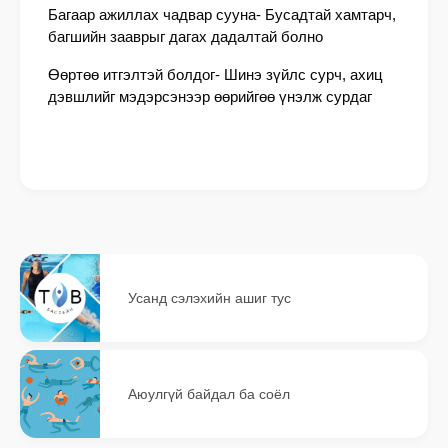
Багаар ажиллах чадвар сууна- Бусадтай хамтарч,
багшийн зааврыг дагах дадалтай болно
Өөртөө итгэлтэй болдог- Шинэ зүйлс сурч, ахиц
дэвшлийг мэдэрсэнээр өөрийгөө үнэлж сурдаг
Усанд сэлэхийн ашиг тус
Аюулгүй байдал ба соёл